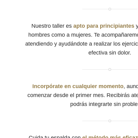
Nuestro taller es
apto para principiantes
y
hombres como a mujeres. Te acompañaremos
atendiendo y ayudándote a realizar los ejerci
efectiva sin dolor.
Incorpórate en cualquier momento
, aun
comenzar desde el primer mes. Recibirás at
podrás integrarte sin probl
Cuida tu espalda con
el método más eficaz