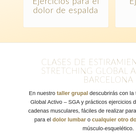
Ejercicios para el
E
dolor de espalda
CLASES DE ESTIRAMIE
STRETCHING GLOBAL A
BARCELONA
En nuestro
taller grupal
descubrirás con la 
Global Activo – SGA y prácticos ejercicios d
cadenas musculares, fáciles de realizar par
para el
dolor lumbar
o
cualquier otro do
músculo-esquelético.