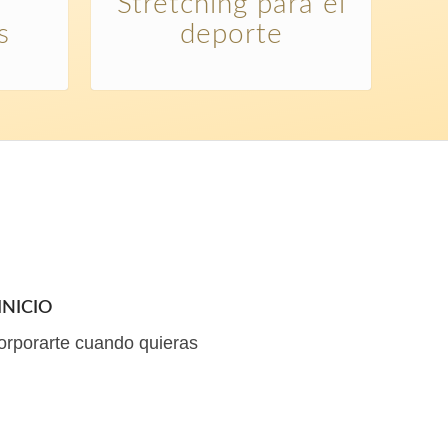
Stretching para el
s
deporte
INICIO
orporarte cuando quieras