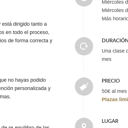
Miércoles d
Miércoles d
Más horari
 está dirigido tanto a
 en todo el proceso,
cios de forma correcta y
DURACIÓ
Una clase d
mes
que no hayas podido
PRECIO
ención personalizada y
50€ al mes 
emas.
Plazas lim
LUGAR
de re-equilibro de las