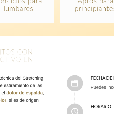
jercicios para
Aptos para
lumbares
principiante
NTOS CON
CTIVO EN
técnica del Stretching
FECHA DE 
e estiramiento de las
Puedes inc
a el
dolor de espalda
,
lor
, si es de origen
HORARIO