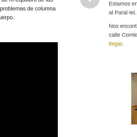
Estamos en 
y problemas de columna
al Paral·lel.
uerpo.
Nos encontr
calle Comte
llegar
.